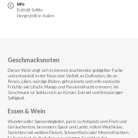
Info
Enthält Sulfite -
Hergestellt in Italien
Geschmacksnoten
Dieser Wein zeigt sich in intensiv leuchtender goldgelber Farbe
und entwickelt in der Nase eine Vielfalt an Duftnoten, die an
Rosen, Lilien, würzige Blüten, getrocknete und reife exotische
Früchte wie Litschi, Mango und Passionsfrucht erinnern. Im
Geschmack ist Selida reich an Körper, Extrakt und feinwürziger
Saftigkeit.
Essen & Wein
Wundervoller Speisenbegleiter, passt zu Antipasti vom Fisch und
Geräuchertem, besonders Speck und Lardo, reifem Weichkäse,
Gerichten mit weißem Fleisch, Schwertfisch oder Meeresfrüchten.
Er begeistert als Begleiter von würzigen Gerichten der