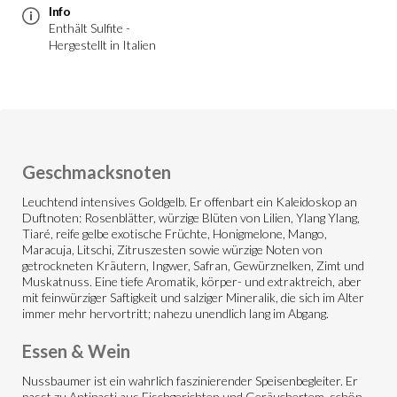
Info
Enthält Sulfite -
Hergestellt in Italien
Geschmacksnoten
Leuchtend intensives Goldgelb. Er offenbart ein Kaleidoskop an
Duftnoten: Rosenblätter, würzige Blüten von Lilien, Ylang Ylang,
Tiaré, reife gelbe exotische Früchte, Honigmelone, Mango,
Maracuja, Litschi, Zitruszesten sowie würzige Noten von
getrockneten Kräutern, Ingwer, Safran, Gewürznelken, Zimt und
Muskatnuss. Eine tiefe Aromatik, körper- und extraktreich, aber
mit feinwürziger Saftigkeit und salziger Mineralik, die sich im Alter
immer mehr hervortritt; nahezu unendlich lang im Abgang.
Essen & Wein
Nussbaumer ist ein wahrlich faszinierender Speisenbegleiter. Er
passt zu Antipasti aus Fischgerichten und Geräuchertem, schön