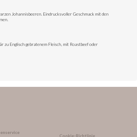
hwarzen Johannisbeeren. Eindrucksvoller Geschmack mit den
omen.
är zu Englisch gebratenem Fleisch, mit Roastbeef oder
enservice
Cookie-Richtlinie