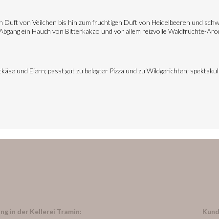
en Duft von Veilchen bis hin zum fruchtigen Duft von Heidelbeeren und sc
m Abgang ein Hauch von Bitterkakao und vor allem reizvolle Waldfrüchte-Ar
käse und Eiern; passt gut zu belegter Pizza und zu Wildgerichten; spektakul
ng in der Kellerei Tramin:
Kund