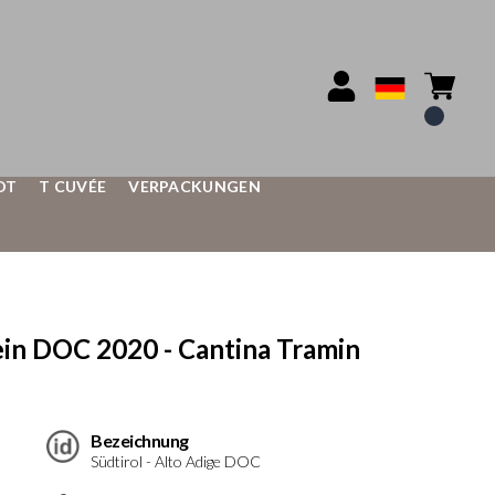
OT
T CUVÉE
VERPACKUNGEN
in DOC 2020 - Cantina Tramin
Bezeichnung
Südtirol - Alto Adige DOC