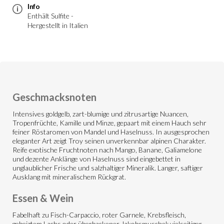
Info
Enthält Sulfite -
Hergestellt in Italien
Geschmacksnoten
Intensives goldgelb, zart-blumige und zitrusartige Nuancen,
Tropenfrüchte, Kamille und Minze, gepaart mit einem Hauch sehr
feiner Röstaromen von Mandel und Haselnuss. In ausgesprochen
eleganter Art zeigt Troy seinen unverkennbar alpinen Charakter.
Reife exotische Fruchtnoten nach Mango, Banane, Galiamelone
und dezente Anklänge von Haselnuss sind eingebettet in
unglaublicher Frische und salzhaltiger Mineralik. Langer, saftiger
Ausklang mit mineralischem Rückgrat.
Essen & Wein
Fabelhaft zu Fisch-Carpaccio, roter Garnele, Krebsfleisch,
gebeiztem Lachs oder überbackener Jakobsmuschel; vielseitiger