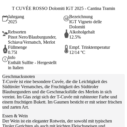
T CUVÉE ROSSO Dolomiti IGT 2025 - Cantina Tramin
Jahrgang
Bezeichnung
2025
IGT Vigneto delle
Dolomiti
Rebsorten
Alkoholgehalt
Pinot Nero/Blauburgunder,
12.5%
Schiava/Vernatsch, Merlot
Füllmenge
Empf. Trinktemperatur
0.75l
12/14 °C
Info
Enthält Sulfite - Hergestellt
in Italien
Geschmacksnoten
T-Cuvée ist eine besondere Cuvée, die die Leichtigkeit des
Südtiroler Vernatsches, die Fruchtigkeit des Südtiroler
Blauburgunders und die Geschmacksfülle des Merlots in sich
vereint. Im Glas zeigt sich der T-Cuvée mit rubinroter Farbe und
einem fruchtigen Bukett. Im Gaumen besticht er mit seiner frischen
und zarten Art.
Essen & Wein
Der Wein ist ein eleganter Rotwein, der sowohl mit typischen
Tiroler Gerichten als auch mit leichten Fleischspeisen und