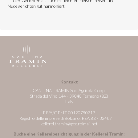
Tiroler Gerichten als auch mit leichten Fleischspeisen und
Nudelgerichten gut harmoniert.
Kontakt
CANTINA TRAMIN Soc. Agricola Coop.
Strada del Vino 144 - 39040 Termeno (BZ)
Italy
P.IVA/C.F.: IT 00120790217
Registro delle imprese di Bolzano, REA:BZ - 32487
kellerei.tramin@pec.rolmail.net
Buche eine Kellereibesichtigung in der Kellerei Tramin: