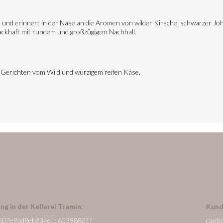
be und erinnert in der Nase an die Aromen von wilder Kirsche, schwarzer 
ckhaft mit rundem und großzügigem Nachhall.
 Gerichten vom Wild und würzigem reifen Käse.
ng in der Kellerei Tramin:
Kund
/de/607e8bd8eb834e1c60398831?
canti