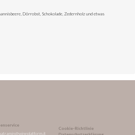
Johannisbeere, Dörrobst, Schokolade, Zedernholz und etwas
enservice
Cookie-Richtlinie
natramin@wineplatform.it
Datenschutzerklärung