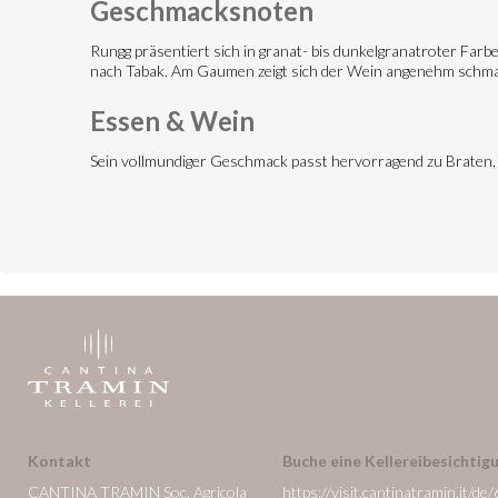
Geschmacksnoten
Rungg präsentiert sich in granat- bis dunkelgranatroter Far
nach Tabak. Am Gaumen zeigt sich der Wein angenehm schma
Essen & Wein
Sein vollmundiger Geschmack passt hervorragend zu Braten,
Kontakt
Buche eine Kellereibesichtigu
CANTINA TRAMIN Soc. Agricola
https://visit.cantinatramin.it