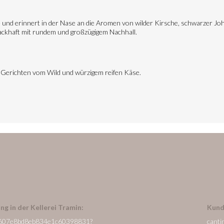
be und erinnert in der Nase an die Aromen von wilder Kirsche, schwarzer 
ckhaft mit rundem und großzügigem Nachhall.
 Gerichten vom Wild und würzigem reifen Käse.
ng in der Kellerei Tramin:
Kund
/de/607e8bd8eb834e1c60398831?
canti