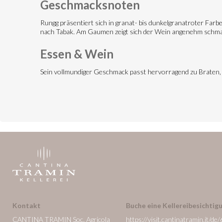
Geschmacksnoten
Rungg präsentiert sich in granat- bis dunkelgranatroter Far
nach Tabak. Am Gaumen zeigt sich der Wein angenehm schma
Essen & Wein
Sein vollmundiger Geschmack passt hervorragend zu Braten,
Kontakt
Buche eine Kellereibesichtigu
CANTINA TRAMIN Soc. Agricola
https://visit.cantinatramin.it