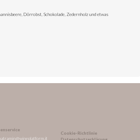
Johannisbeere, Dörrobst, Schokolade, Zedernholz und etwas
enservice
Cookie-Richtlinie
natramin@wineplatform.it
Datenschutzerklärung