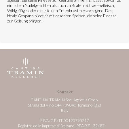
Speisen, die seine Finesse zur Geltung bringen. Er passt sowohl zu
einfachen Nudelgerichten als auch zu Braten, Schwei-nefleisch,
Wildgeflügel oder einer feinen Entenbrust hervorragend. Das
ideale Gespann bildet er mit dezenten Speisen, die seine Finesse
zur Geltung bringen.
Kontakt
CANTINA TRAMIN Soc. Agricola Coop.
Strada del Vino 144 - 39040 Termeno (BZ)
Italy
P.IVA/C.F.: IT 00120790217
Registro delle imprese di Bolzano, REA:BZ - 32487