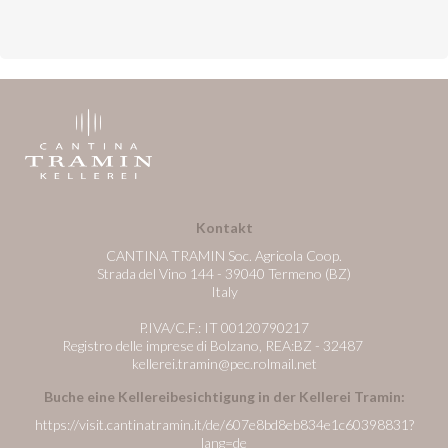
Kontakt
CANTINA TRAMIN Soc. Agricola Coop.
Strada del Vino 144 - 39040 Termeno (BZ)
Italy
P.IVA/C.F.: IT 00120790217
Registro delle imprese di Bolzano, REA:BZ - 32487
kellerei.tramin@pec.rolmail.net
Buche eine Kellereibesichtigung in der Kellerei Tramin:
https://visit.cantinatramin.it/de/607e8bd8eb834e1c60398831?
lang=de