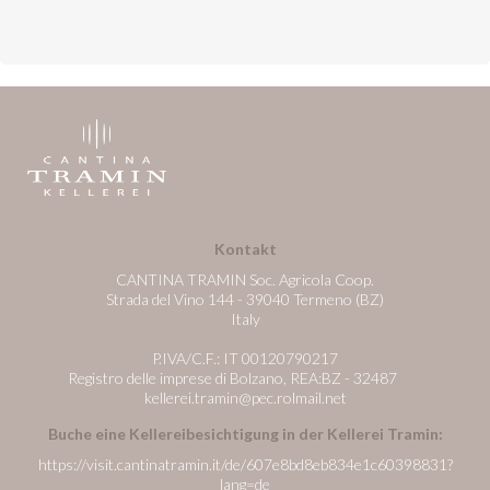
Kontakt
CANTINA TRAMIN Soc. Agricola Coop.
Strada del Vino 144 - 39040 Termeno (BZ)
Italy
P.IVA/C.F.: IT 00120790217
Registro delle imprese di Bolzano, REA:BZ - 32487
kellerei.tramin@pec.rolmail.net
Buche eine Kellereibesichtigung in der Kellerei Tramin:
https://visit.cantinatramin.it/de/607e8bd8eb834e1c60398831?
lang=de