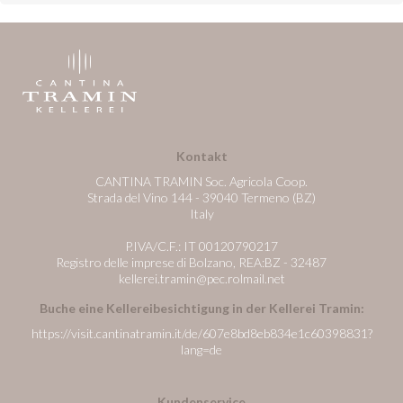
Kontakt
CANTINA TRAMIN Soc. Agricola Coop.
Strada del Vino 144 - 39040 Termeno (BZ)
Italy
P.IVA/C.F.: IT 00120790217
Registro delle imprese di Bolzano, REA:BZ - 32487
kellerei.tramin@pec.rolmail.net
Buche eine Kellereibesichtigung in der Kellerei Tramin:
https://visit.cantinatramin.it/de/607e8bd8eb834e1c60398831?
lang=de
Kundenservice