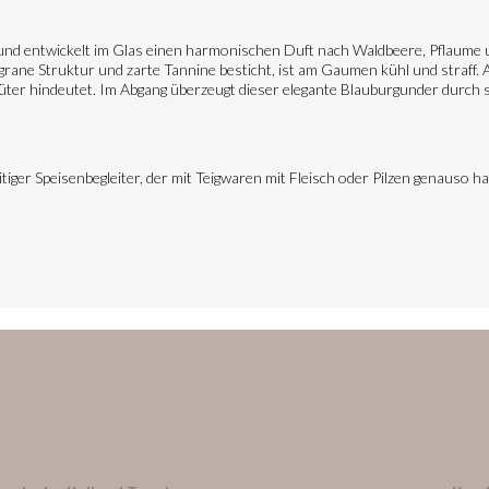
e und entwickelt im Glas einen harmonischen Duft nach Waldbeere, Pflaume 
ligrane Struktur und zarte Tannine besticht, ist am Gaumen kühl und straff.
üter hindeutet. Im Abgang überzeugt dieser elegante Blauburgunder durch s
tiger Speisenbegleiter, der mit Teigwaren mit Fleisch oder Pilzen genauso h