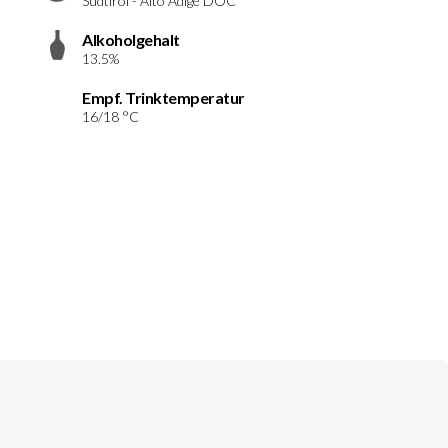
Südtirol - Alto Adige DOC
Alkoholgehalt
13.5%
Empf. Trinktemperatur
16/18 °C