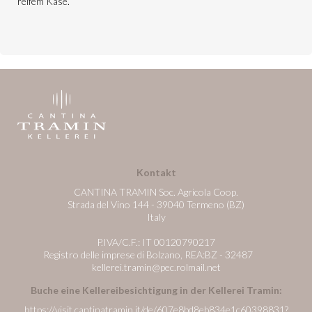
reifem Käse.
Kontakt
CANTINA TRAMIN Soc. Agricola Coop.
Strada del Vino 144 - 39040 Termeno (BZ)
Italy
P.IVA/C.F.: IT 00120790217
Registro delle imprese di Bolzano, REA:BZ - 32487
kellerei.tramin@pec.rolmail.net
Buche eine Kellereibesichtigung in der Kellerei Tramin:
https://visit.cantinatramin.it/de/607e8bd8eb834e1c60398831?