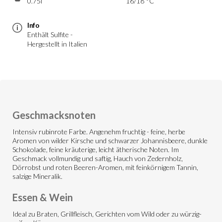
0.75l
16/18 °C
Info
Enthält Sulfite -
Hergestellt in Italien
Geschmacksnoten
Intensiv rubinrote Farbe. Angenehm fruchtig - feine, herbe
Aromen von wilder Kirsche und schwarzer Johannisbeere, dunkle
Schokolade, feine kräuterige, leicht ätherische Noten. Im
Geschmack vollmundig und saftig, Hauch von Zedernholz,
Dörrobst und roten Beeren-Aromen, mit feinkörnigem Tannin,
salzige Mineralik.
Essen & Wein
Ideal zu Braten, Grillfleisch, Gerichten vom Wild oder zu würzig-