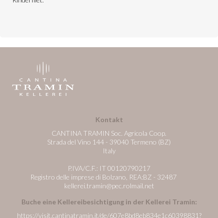
Kontakt
CANTINA TRAMIN Soc. Agricola Coop.
Strada del Vino 144 - 39040 Termeno (BZ)
Italy
P.IVA/C.F.: IT 00120790217
Registro delle imprese di Bolzano, REA:BZ - 32487
kellerei.tramin@pec.rolmail.net
Buche eine Kellereibesichtigung in der Kellerei Tramin:
https://visit.cantinatramin.it/de/607e8bd8eb834e1c60398831?