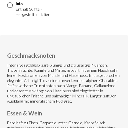
Info
Enthält Sulfite -
Hergestellt in Italien
Geschmacksnoten
Intensives goldgelb, zart-blumige und zitrusartige Nuancen,
Tropenfrüchte, Kamille und Minze, gepaart mit einem Hauch sehr
feiner Röstaromen von Mandel und Haselnuss. In ausgesprochen
eleganter Art zeigt Troy seinen unverkennbar alpinen Charakter.
Reife exotische Fruchtnoten nach Mango, Banane, Galiamelone
und dezente Anklänge von Haselnuss sind eingebettet in
unglaublicher Frische und salzhaltiger Mineralik. Langer, saftiger
Ausklang mit mineralischem Rückgrat.
Essen & Wein
Fabelhaft zu Fisch-Carpaccio, roter Garnele, Krebsfleisch,
gebeiztem Lachs oder überbackener Jakobsmuschel; vielseitiger