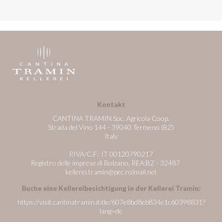
Kontakt
CANTINA TRAMIN Soc. Agricola Coop.
Strada del Vino 144 - 39040 Termeno (BZ)
Italy
P.IVA/C.F.: IT 00120790217
Registro delle imprese di Bolzano, REA:BZ - 32487
kellerei.tramin@pec.rolmail.net
Buche eine Kellereibesichtigung in der Kellerei Tramin:
https://visit.cantinatramin.it/de/607e8bd8eb834e1c60398831?
lang=de