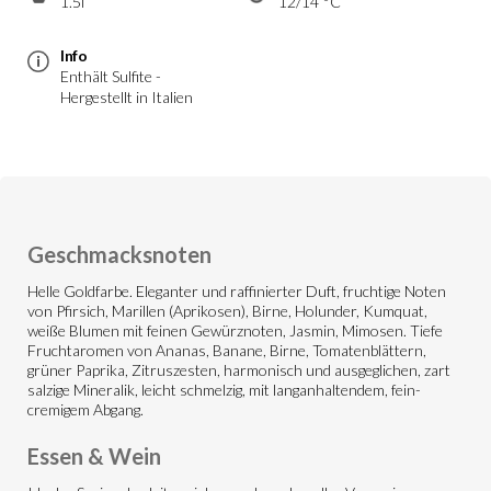
1.5l
12/14 °C
Info
Enthält Sulfite -
Hergestellt in Italien
Geschmacksnoten
Helle Goldfarbe. Eleganter und raffinierter Duft, fruchtige Noten
von Pfirsich, Marillen (Aprikosen), Birne, Holunder, Kumquat,
weiße Blumen mit feinen Gewürznoten, Jasmin, Mimosen. Tiefe
Fruchtaromen von Ananas, Banane, Birne, Tomatenblättern,
grüner Paprika, Zitruszesten, harmonisch und ausgeglichen, zart
salzige Mineralik, leicht schmelzig, mit langanhaltendem, fein-
cremigem Abgang.
Essen & Wein