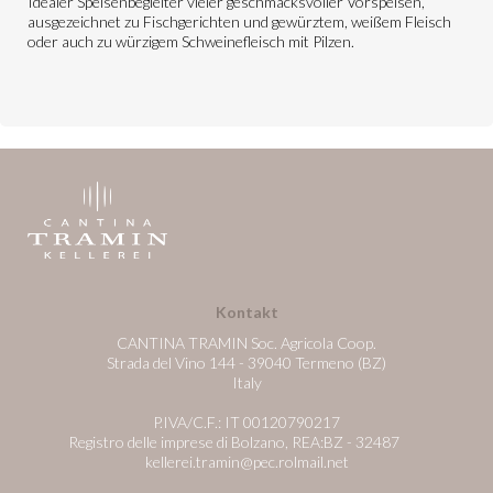
Idealer Speisenbegleiter vieler geschmacksvoller Vorspeisen,
ausgezeichnet zu Fischgerichten und gewürztem, weißem Fleisch
oder auch zu würzigem Schweinefleisch mit Pilzen.
Kontakt
CANTINA TRAMIN Soc. Agricola Coop.
Strada del Vino 144 - 39040 Termeno (BZ)
Italy
P.IVA/C.F.: IT 00120790217
Registro delle imprese di Bolzano, REA:BZ - 32487
kellerei.tramin@pec.rolmail.net