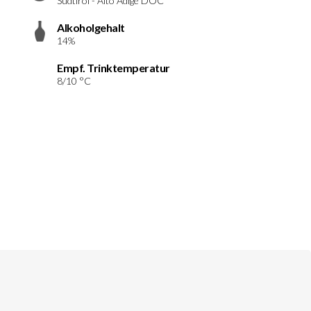
Südtirol - Alto Adige DOC
Alkoholgehalt
14%
Empf. Trinktemperatur
8/10 °C