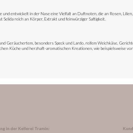
e und entwickelt in der Nase eine Vielfalt an Duftnoten, die an Rosen, Lilie
Selida reich an Körper, Extrakt und feinwürziger Saftigkeit.
h und Geräuchertem, besonders Speck und Lardo, reifem Weichkäse, Gericht
lischen Küche und herzhaft-aromatischen Kreationen, wie beispielsweise v
ng in der Kellerei Tramin:
Kund