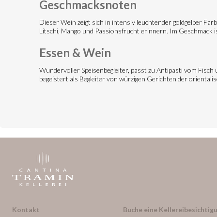
Geschmacksnoten
Dieser Wein zeigt sich in intensiv leuchtender goldgelber Farb
Litschi, Mango und Passionsfrucht erinnern. Im Geschmack ist 
Essen & Wein
Wundervoller Speisenbegleiter, passt zu Antipasti vom Fisc
begeistert als Begleiter von würzigen Gerichten der orienta
Kontakt
Buche eine Kellereibesichtigu