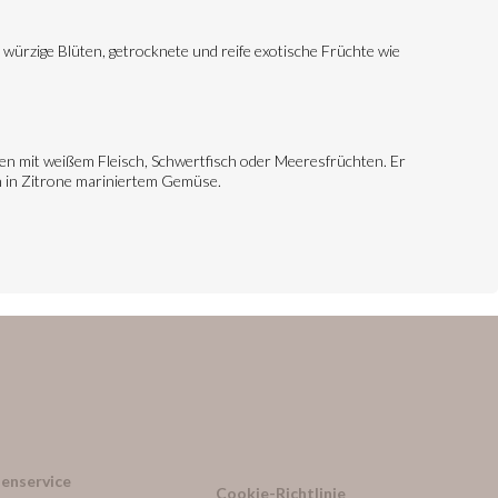
n, würzige Blüten, getrocknete und reife exotische Früchte wie
en mit weißem Fleisch, Schwertfisch oder Meeresfrüchten. Er
on in Zitrone mariniertem Gemüse.
enservice
Cookie-Richtlinie