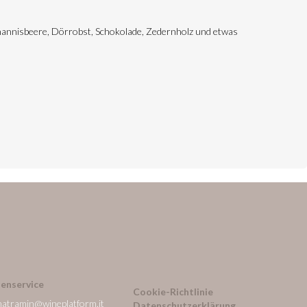
Johannisbeere, Dörrobst, Schokolade, Zedernholz und etwas
enservice
Cookie-Richtlinie
natramin@wineplatform.it
Datenschutzerklärung