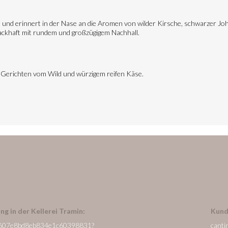
be und erinnert in der Nase an die Aromen von wilder Kirsche, schwarzer 
ckhaft mit rundem und großzügigem Nachhall.
 Gerichten vom Wild und würzigem reifen Käse.
ng in der Kellerei Tramin:
Kund
/de/607e8bd8eb834e1c60398831?
canti