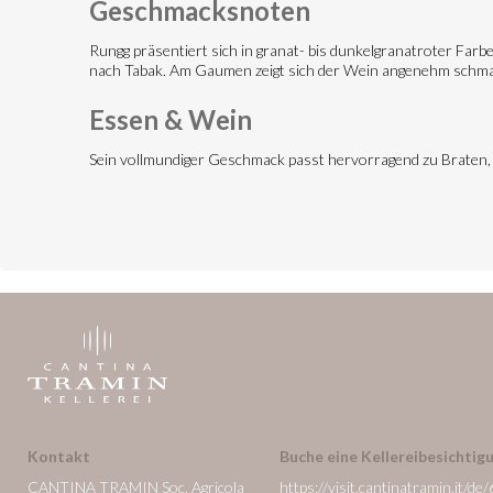
Geschmacksnoten
Rungg präsentiert sich in granat- bis dunkelgranatroter Far
nach Tabak. Am Gaumen zeigt sich der Wein angenehm schma
Essen & Wein
Sein vollmundiger Geschmack passt hervorragend zu Braten,
Kontakt
Buche eine Kellereibesichtigu
CANTINA TRAMIN Soc. Agricola
https://visit.cantinatramin.it