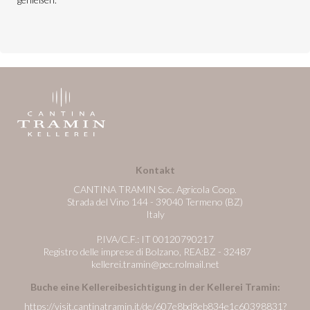
Kontakt
CANTINA TRAMIN Soc. Agricola Coop.
Strada del Vino 144 - 39040 Termeno (BZ)
Italy
P.IVA/C.F.: IT 00120790217
Registro delle imprese di Bolzano, REA:BZ - 32487
kellerei.tramin@pec.rolmail.net
Buche eine Kellereibesichtigung in der Kellerei Tramin:
https://visit.cantinatramin.it/de/607e8bd8eb834e1c60398831?