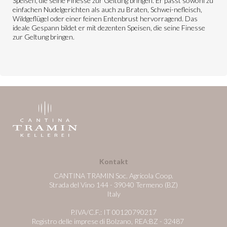
Speisen, die seine Finesse zur Geltung bringen. Er passt sowohl zu
einfachen Nudelgerichten als auch zu Braten, Schwei-nefleisch,
Wildgeflügel oder einer feinen Entenbrust hervorragend. Das
ideale Gespann bildet er mit dezenten Speisen, die seine Finesse
zur Geltung bringen.
Kontakt
CANTINA TRAMIN Soc. Agricola Coop.
Strada del Vino 144 - 39040 Termeno (BZ)
Italy
P.IVA/C.F.: IT 00120790217
Registro delle imprese di Bolzano, REA:BZ - 32487