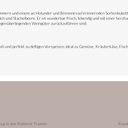
Schimmern und einem an Holunder und Brennnessel erinnernden Sortenbuket
 und Stachelbeere. Er ist wunderbar frisch, lebendig und mit einer herzha
 gegenüberliegenden Weingüter zurückzuführen sind.
asti und perfekt zu deftigen Vorspeisen; ideal zu Gemüse, Kräuterkäse, Fis
ng in der Kellerei Tramin:
Kund