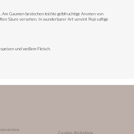
t. Am Gaumen bestechen leichte gelbfruchtige Aromen von
ften Säure versehen. In wunderbarer Art vereint Pepi saftige
chspeisen und weißem Fleisch.
enservice
Cookie-Richtlinie