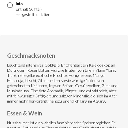
Info
Enthält Sulfite -
Hergestellt in Italien
Geschmacksnoten
Leuchtend intensives Goldgelb. Er offenbart ein Kaleidoskop an
Duftnoten: Rosenblätter, würzige Blüten von Lilien, Ylang Ylang,
Tiaré, reife gelbe exotische Früchte, Honigmelone, Mango,
Maracuja, Litschi, Zitruszesten sowie würzige Noten von
getrockneten Kräutern, Ingwer, Safran, Gewürznelken, Zimt und
Muskatnuss. Eine tiefe Aromatik, körper- und extraktreich, aber
mit feinwürziger Saftigkeit und salziger Mineralik, die sich im Alter
immer mehr hervortritt; nahezu unendlich lang im Abgang.
Essen & Wein
Nussbaumer ist ein wahrlich faszinierender Speisenbegleiter. Er
passt zu Antipasti aus Fischgerichten und Geräuchertem, schön