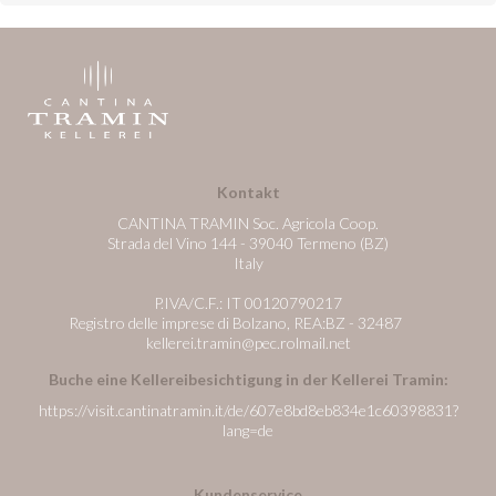
Kontakt
CANTINA TRAMIN Soc. Agricola Coop.
Strada del Vino 144 - 39040 Termeno (BZ)
Italy
P.IVA/C.F.: IT 00120790217
Registro delle imprese di Bolzano, REA:BZ - 32487
kellerei.tramin@pec.rolmail.net
Buche eine Kellereibesichtigung in der Kellerei Tramin:
https://visit.cantinatramin.it/de/607e8bd8eb834e1c60398831?
lang=de
Kundenservice