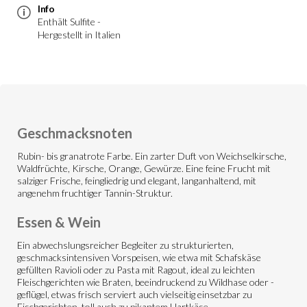
Info
Enthält Sulfite -
Hergestellt in Italien
Geschmacksnoten
Rubin- bis granatrote Farbe. Ein zarter Duft von Weichselkirsche,
Waldfrüchte, Kirsche, Orange, Gewürze. Eine feine Frucht mit
salziger Frische, feingliedrig und elegant, langanhaltend, mit
angenehm fruchtiger Tannin-Struktur.
Essen & Wein
Ein abwechslungsreicher Begleiter zu strukturierten,
geschmacksintensiven Vorspeisen, wie etwa mit Schafskäse
gefüllten Ravioli oder zu Pasta mit Ragout, ideal zu leichten
Fleischgerichten wie Braten, beeindruckend zu Wildhase oder -
geflügel, etwas frisch serviert auch vielseitig einsetzbar zu
Fischgerichten, toll auch zu pikantem Hartkäse.