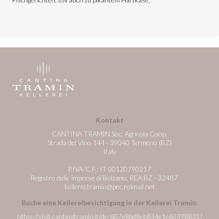
Kontakt
CANTINA TRAMIN Soc. Agricola Coop.
Strada del Vino 144 - 39040 Termeno (BZ)
Italy
P.IVA/C.F.: IT 00120790217
Registro delle imprese di Bolzano, REA:BZ - 32487
kellerei.tramin@pec.rolmail.net
Buche eine Kellereibesichtigung in der Kellerei Tramin:
https://visit.cantinatramin.it/de/607e8bd8eb834e1c60398831?