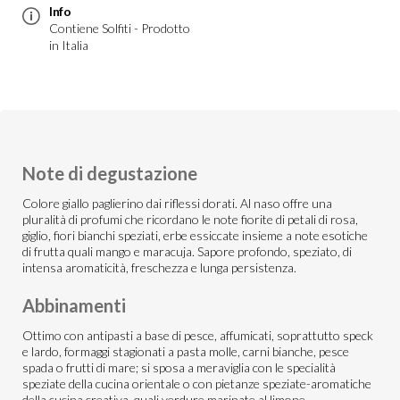
Info
Contiene Solfiti - Prodotto
in Italia
Note di degustazione
Colore giallo paglierino dai riflessi dorati. Al naso offre una
pluralità di profumi che ricordano le note fiorite di petali di rosa,
giglio, fiori bianchi speziati, erbe essiccate insieme a note esotiche
di frutta quali mango e maracuja. Sapore profondo, speziato, di
intensa aromaticità, freschezza e lunga persistenza.
Abbinamenti
Ottimo con antipasti a base di pesce, affumicati, soprattutto speck
e lardo, formaggi stagionati a pasta molle, carni bianche, pesce
spada o frutti di mare; si sposa a meraviglia con le specialità
speziate della cucina orientale o con pietanze speziate-aromatiche
della cucina creativa, quali verdure marinate al limone.