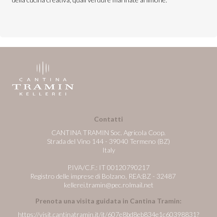
Contatti
CANTINA TRAMIN Soc. Agricola Coop.
Strada del Vino 144 - 39040 Termeno (BZ)
Italy
P.IVA/C.F.: IT 00120790217
Registro delle imprese di Bolzano, REA:BZ - 32487
kellerei.tramin@pec.rolmail.net
Prenota una visita guidata in Cantina Tramin:
https://visit.cantinatramin.it/it/607e8bd8eb834e1c60398831?