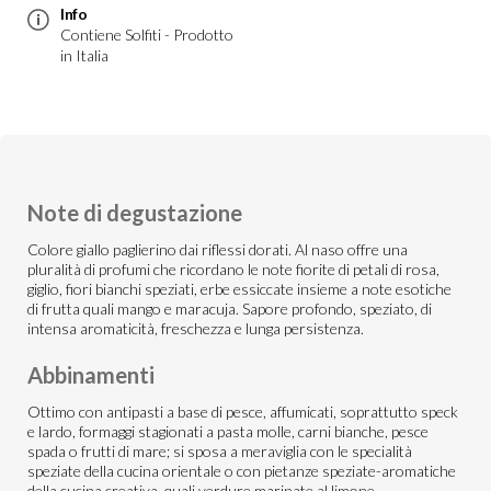
Info
Contiene Solfiti - Prodotto
in Italia
Note di degustazione
Colore giallo paglierino dai riflessi dorati. Al naso offre una
pluralità di profumi che ricordano le note fiorite di petali di rosa,
giglio, fiori bianchi speziati, erbe essiccate insieme a note esotiche
di frutta quali mango e maracuja. Sapore profondo, speziato, di
intensa aromaticità, freschezza e lunga persistenza.
Abbinamenti
Ottimo con antipasti a base di pesce, affumicati, soprattutto speck
e lardo, formaggi stagionati a pasta molle, carni bianche, pesce
spada o frutti di mare; si sposa a meraviglia con le specialità
speziate della cucina orientale o con pietanze speziate-aromatiche
della cucina creativa, quali verdure marinate al limone.