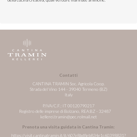
Contatti
CANTINA TRAMIN Soc. Agricola Coop.
Strada del Vino 144 - 39040 Termeno (BZ)
Italy
P.IVA/C.F.: IT 00120790217
Registro delle imprese di Bolzano, REA:BZ - 32487
kellerei.tramin@pec.rolmail.net
Prenota una visita guidata in Cantina Tramin:
https://visit.cantinatramin.it/it/607e8bd8eb834e1c60398831?