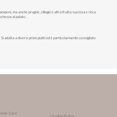
mponi, ma anche prugne, ciliegie e altra frutta succosa e ricca
chezza al palato.
i adatta a diversi primi piatti ed è particolarmente consigliato
omer Care
Cookie Policy