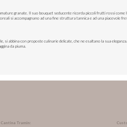
ture granate. Il suo bouquet seducente ricorda piccoli frutti rossi come la
oreali si accompagnano ad una fine struttura tannica e ad una piacevole fres
 si abbina con proposte culinarie delicate, che ne esaltano la sua eleganza. S
aggina da piuma.
n Cantina Tramin:
Cust