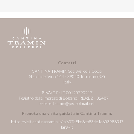
Contatti
CANTINA TRAMIN Soc. Agricola Coop.
Strada del Vino 144 - 39040 Termeno (BZ)
Italy
P.IVA/C.F.: IT 00120790217
Registro delle imprese di Bolzano, REA:BZ - 32487
kellerei.tramin@pec.rolmail.net
Prenota una visita guidata in Cantina Tramin:
https://visit.cantinatramin.it/it/607e8bd8eb834e1c60398831?
lang=it