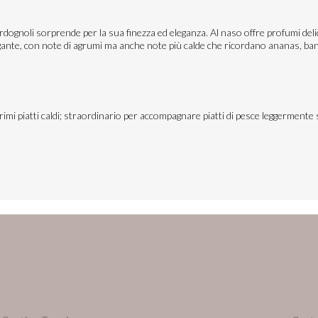
rdognoli sorprende per la sua finezza ed eleganza. Al naso offre profumi deli
gante, con note di agrumi ma anche note più calde che ricordano ananas, banana
mi piatti caldi; straordinario per accompagnare piatti di pesce leggermente s