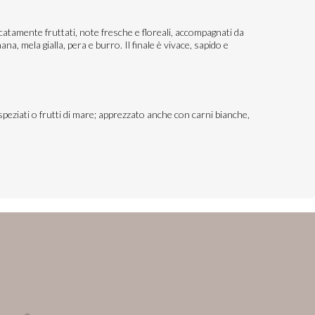
catamente fruttati, note fresche e floreali, accompagnati da
, mela gialla, pera e burro. Il finale è vivace, sapido e
peziati o frutti di mare; apprezzato anche con carni bianche,