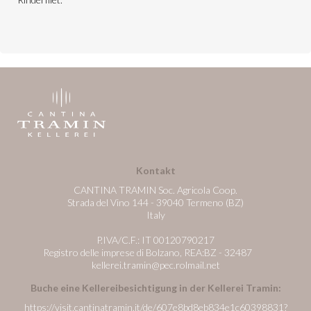
Kontakt
CANTINA TRAMIN Soc. Agricola Coop.
Strada del Vino 144 - 39040 Termeno (BZ)
Italy
P.IVA/C.F.: IT 00120790217
Registro delle imprese di Bolzano, REA:BZ - 32487
kellerei.tramin@pec.rolmail.net
Buche eine Kellereibesichtigung in der Kellerei Tramin:
https://visit.cantinatramin.it/de/607e8bd8eb834e1c60398831?