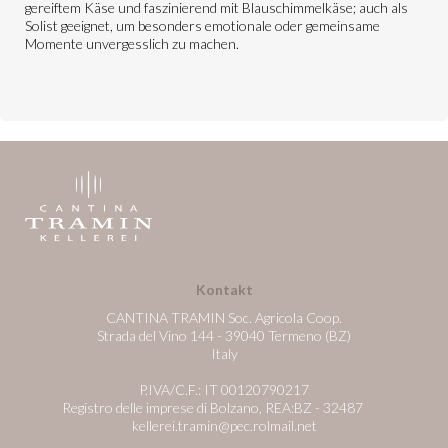
gereiftem Käse und faszinierend mit Blauschimmelkäse; auch als
Solist geeignet, um besonders emotionale oder gemeinsame
Momente unvergesslich zu machen.
Kontakt
CANTINA TRAMIN Soc. Agricola Coop.
Strada del Vino 144 - 39040 Termeno (BZ)
Italy
P.IVA/C.F.: IT 00120790217
Registro delle imprese di Bolzano, REA:BZ - 32487
kellerei.tramin@pec.rolmail.net