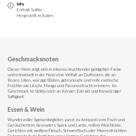
Info
Enthält Sulfite -
Hergestellt in Italien
Geschmacksnoten
Dieser Wein zeigt sich in intensiv leuchtender goldgelber Farbe
und entwickelt in der Nase eine Vielfalt an Duftnoten, die an
Rosen, Lilien, würzige Blüten, getrocknete und reife exotische
Früchte wie Litschi, Mango und Passionsfrucht erinnern. Im
Geschmack ist Selida reich an Körper, Extrakt und feinwürziger
Saftigkeit.
Essen & Wein
Wundervoller Speisenbegleiter, passt zu Antipasti vom Fisch und
Geräuchertem, besonders Speck und Lardo, reifem Weichkäse,
Gerichten mit weißem Fleisch, Schwertfisch oder Meeresfrüchten.
Er begeistert als Begleiter von würzigen Gerichten der