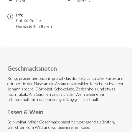
0.75l
18/20 °C
Info
Enthält Sulfite -
Hergestellt in Italien
Geschmacksnoten
Rungg präsentiert sich in granat- bis dunkelgranatroter Farbe und
erinnert in der Nase an die Aromen von wilder Kirsche, schwarzer
Johannisbeere, Dörrobst, Schokolade, Zedernholz und etwas
nach Tabak. Am Gaumen zeigt sich der Wein angenehm
schmackhaft mit rundem und großzügigem Nachhall.
Essen & Wein
Sein vollmundiger Geschmack passt hervorragend zu Braten,
Gerichten vom Wild und würzigem reifen Käse.