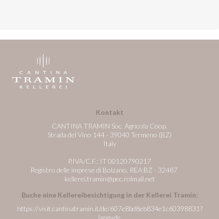
Kontakt
CANTINA TRAMIN Soc. Agricola Coop.
Strada del Vino 144 - 39040 Termeno (BZ)
Italy
P.IVA/C.F.: IT 00120790217
Registro delle imprese di Bolzano, REA:BZ - 32487
kellerei.tramin@pec.rolmail.net
Buche eine Kellereibesichtigung in der Kellerei Tramin:
https://visit.cantinatramin.it/de/607e8bd8eb834e1c60398831?
lang=de