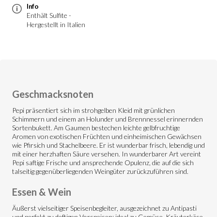
Info
Enthält Sulfite -
Hergestellt in Italien
Geschmacksnoten
Pepi präsentiert sich im strohgelben Kleid mit grünlichen
Schimmern und einem an Holunder und Brennnessel erinnernden
Sortenbukett. Am Gaumen bestechen leichte gelbfruchtige
Aromen von exotischen Früchten und einheimischen Gewächsen
wie Pfirsich und Stachelbeere. Er ist wunderbar frisch, lebendig und
mit einer herzhaften Säure versehen. In wunderbarer Art vereint
Pepi saftige Frische und ansprechende Opulenz, die auf die sich
talseitig gegenüberliegenden Weingüter zurückzuführen sind.
Essen & Wein
Äußerst vielseitiger Speisenbegleiter, ausgezeichnet zu Antipasti
und perfekt zu deftigen Vorspeisen; ideal zu Gemüse, Kräuterkäse,