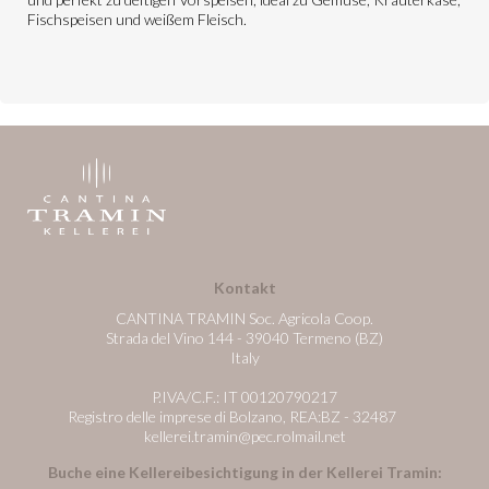
Fischspeisen und weißem Fleisch.
Kontakt
CANTINA TRAMIN Soc. Agricola Coop.
Strada del Vino 144 - 39040 Termeno (BZ)
Italy
P.IVA/C.F.: IT 00120790217
Registro delle imprese di Bolzano, REA:BZ - 32487
kellerei.tramin@pec.rolmail.net
Buche eine Kellereibesichtigung in der Kellerei Tramin: