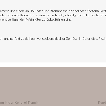
Schimmern und einem an Holunder und Brennnessel erinnernden Sortenbuket
 und Stachelbeere. Er ist wunderbar frisch, lebendig und mit einer herzha
 gegenüberliegenden Weingüter zurückzuführen sind.
asti und perfekt zu deftigen Vorspeisen; ideal zu Gemüse, Kräuterkäse, Fis
ng in der Kellerei Tramin:
Kund