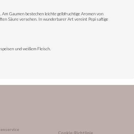
t. Am Gaumen bestechen leichte gelbfruchtige Aromen von
ften Säure versehen. In wunderbarer Art vereint Pepi saftige
chspeisen und weißem Fleisch.
enservice
Cookie-Richtlinie