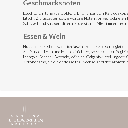
Geschmacksnoten
Leuchtend intensives Goldgelb. Er offenbart ein Kaleidoskop a
Litschi, Zitruszesten sowie würzige Noten von getrockneten K
Saftigkeit und salziger Mineralik, die sich im Alter immer meh
Essen & Wein
Nussbaumer ist ein wahrlich faszinierender Speisenbegleiter.
zu Krustentieren und Meeresfrüchten, spektakulärer Begleite
Mangold, Fenchel, Avocado, Wirsing, Galgantwurzel, Ingwer, O
Zitronengras, die ein entfesseltes Wechselspiel der Aromen b