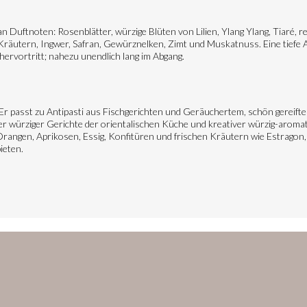
n Duftnoten: Rosenblätter, würzige Blüten von Lilien, Ylang Ylang, Tiaré, 
räutern, Ingwer, Safran, Gewürznelken, Zimt und Muskatnuss. Eine tiefe Ar
r hervortritt; nahezu unendlich lang im Abgang.
 Er passt zu Antipasti aus Fischgerichten und Geräuchertem, schön gereifte
r würziger Gerichte der orientalischen Küche und kreativer würzig-aromat
rangen, Aprikosen, Essig, Konfitüren und frischen Kräutern wie Estragon, 
ieten.