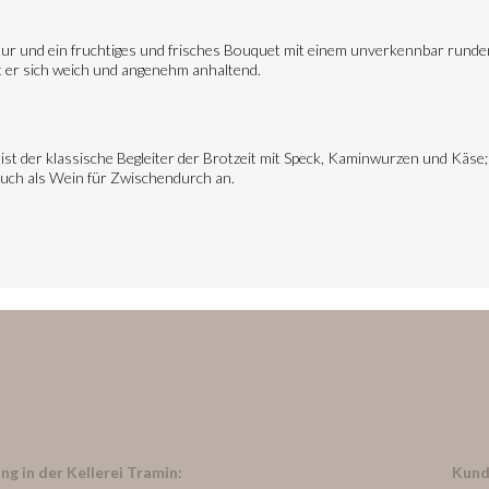
ktur und ein fruchtiges und frisches Bouquet mit einem unverkennbar runde
gt er sich weich und angenehm anhaltend.
ist der klassische Begleiter der Brotzeit mit Speck, Kaminwurzen und Käse; 
auch als Wein für Zwischendurch an.
ng in der Kellerei Tramin:
Kund