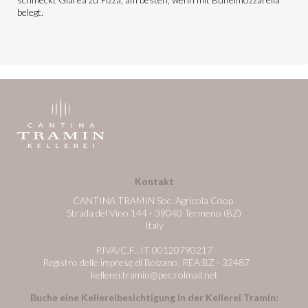
belegt.
Kontakt
CANTINA TRAMIN Soc. Agricola Coop.
Strada del Vino 144 - 39040 Termeno (BZ)
Italy
P.IVA/C.F.: IT 00120790217
Registro delle imprese di Bolzano, REA:BZ - 32487
kellerei.tramin@pec.rolmail.net
Buche eine Kellereibesichtigung in der Kellerei Tramin: