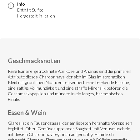
Info
Enthält Sulfite -
Hergestellt in Italien
Geschmacksnoten
Reife Banane, getrocknete Aprikose und Ananas sind die primären
Attribute dieses Chardonnays, der sich im Glas im strohgelben
Kleid mit grünlichen Nuancen präsentiert; eine belebende Frische,
eine saftige Vollmundigkeit und eine straffe Mineralik betören die
Geschmackspapillen und münden in ein langes, harmonisches
Finale.
Essen & Wein
Glarea ist ein Tausendsassa, der am liebsten herzhafte Vorspeisen
begleitet. Ob zu Gemüsesuppe oder Spaghetti mit Venusmuscheln,
mit diesem Chardonnay liegt man auf jerichtig. Himmlisch
schmeckt Glarea zu Pizza, am besten, wenn mit Büffelmozzarella