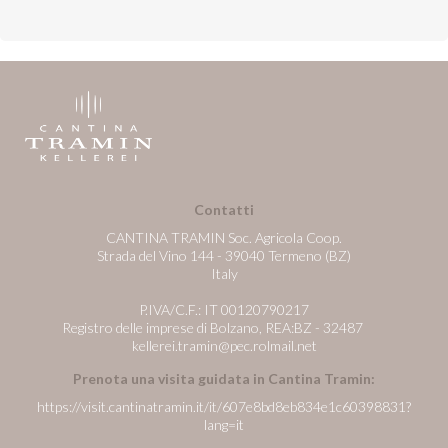
Contatti
CANTINA TRAMIN Soc. Agricola Coop.
Strada del Vino 144 - 39040 Termeno (BZ)
Italy
P.IVA/C.F.: IT 00120790217
Registro delle imprese di Bolzano, REA:BZ - 32487
kellerei.tramin@pec.rolmail.net
Prenota una visita guidata in Cantina Tramin:
https://visit.cantinatramin.it/it/607e8bd8eb834e1c60398831?
lang=it