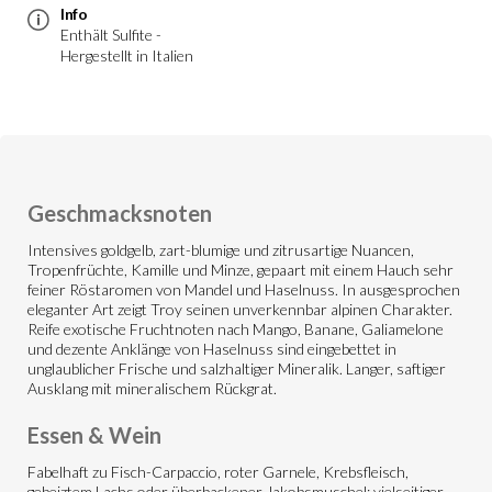
Info
Enthält Sulfite -
Hergestellt in Italien
Geschmacksnoten
Intensives goldgelb, zart-blumige und zitrusartige Nuancen,
Tropenfrüchte, Kamille und Minze, gepaart mit einem Hauch sehr
feiner Röstaromen von Mandel und Haselnuss. In ausgesprochen
eleganter Art zeigt Troy seinen unverkennbar alpinen Charakter.
Reife exotische Fruchtnoten nach Mango, Banane, Galiamelone
und dezente Anklänge von Haselnuss sind eingebettet in
unglaublicher Frische und salzhaltiger Mineralik. Langer, saftiger
Ausklang mit mineralischem Rückgrat.
Essen & Wein
Fabelhaft zu Fisch-Carpaccio, roter Garnele, Krebsfleisch,
gebeiztem Lachs oder überbackener Jakobsmuschel; vielseitiger