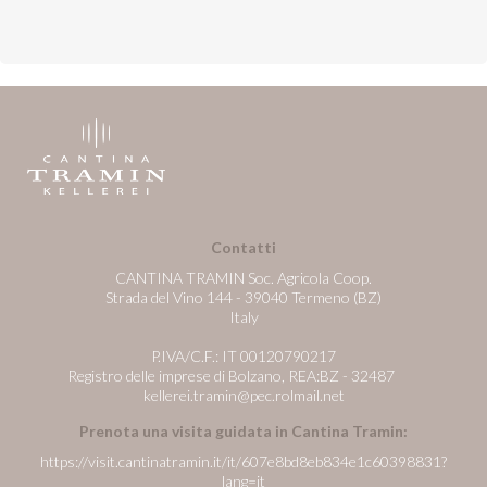
Contatti
CANTINA TRAMIN Soc. Agricola Coop.
Strada del Vino 144 - 39040 Termeno (BZ)
Italy
P.IVA/C.F.: IT 00120790217
Registro delle imprese di Bolzano, REA:BZ - 32487
kellerei.tramin@pec.rolmail.net
Prenota una visita guidata in Cantina Tramin:
https://visit.cantinatramin.it/it/607e8bd8eb834e1c60398831?
lang=it