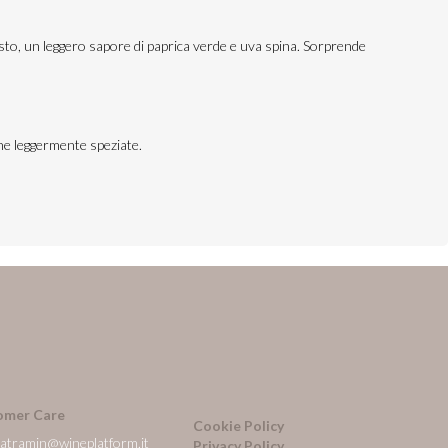
gusto, un leggero sapore di paprica verde e uva spina. Sorprende
che leggermente speziate.
omer Care
Cookie Policy
natramin@wineplatform.it
Privacy Policy