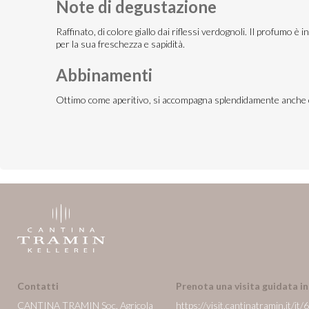
Note di degustazione
Raffinato, di colore giallo dai riflessi verdognoli. Il profumo
per la sua freschezza e sapidità.
Abbinamenti
Ottimo come aperitivo, si accompagna splendidamente anche con a
Contatti
Prenota una visita guidata i
CANTINA TRAMIN Soc. Agricola
https://visit.cantinatramin.it