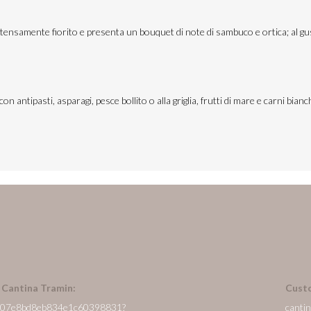
 è intensamente fiorito e presenta un bouquet di note di sambuco e ortica; al 
ntipasti, asparagi, pesce bollito o alla griglia, frutti di mare e carni bian
n Cantina Tramin:
Cust
/it/607e8bd8eb834e1c60398831?
canti