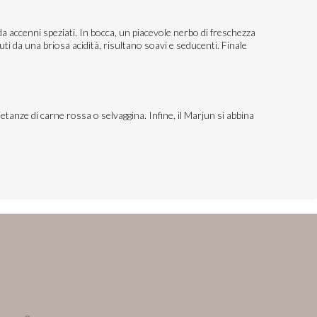
da accenni speziati. In bocca, un piacevole nerbo di freschezza
ti da una briosa acidità, risultano soavi e seducenti. Finale
ietanze di carne rossa o selvaggina. Infine, il Marjun si abbina