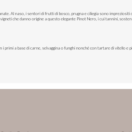
e. Al naso, i sentori di frutti di bosco, prugna e ciliegia sono impreziositi 
vigneti che danno origine a questo elegante Pinot Nero, i cui tannini, sostenu
 i primi a base di carne, selvaggina o funghi nonché con tartare di vitello e p