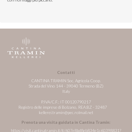
Contatti
CANTINA TRAMIN Soc. Agricola Coop.
Strada del Vino 144 - 39040 Termeno (BZ)
Italy
P.IVA/C.F.: IT 00120790217
Registro delle imprese di Bolzano, REA:BZ - 32487
kellerei.tramin@pec.rolmail.net
Prenota una visita guidata in Cantina Tramin:
https://visit.cantinatramin.it/it/607e8bd8eb834e1c60398831?