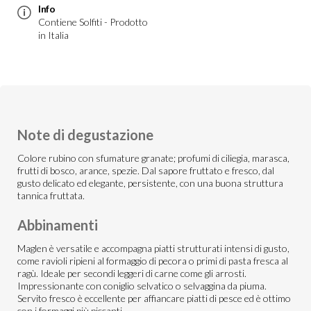
Info
Contiene Solfiti - Prodotto
in Italia
Note di degustazione
Colore rubino con sfumature granate; profumi di ciliegia, marasca,
frutti di bosco, arance, spezie. Dal sapore fruttato e fresco, dal
gusto delicato ed elegante, persistente, con una buona struttura
tannica fruttata.
Abbinamenti
Maglen è versatile e accompagna piatti strutturati intensi di gusto,
come ravioli ripieni al formaggio di pecora o primi di pasta fresca al
ragù. Ideale per secondi leggeri di carne come gli arrosti.
Impressionante con coniglio selvatico o selvaggina da piuma.
Servito fresco è eccellente per affiancare piatti di pesce ed è ottimo
con i formaggi più piccanti.