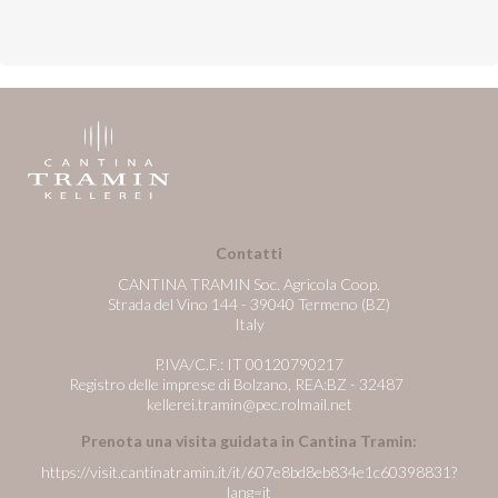
Contatti
CANTINA TRAMIN Soc. Agricola Coop.
Strada del Vino 144 - 39040 Termeno (BZ)
Italy
P.IVA/C.F.: IT 00120790217
Registro delle imprese di Bolzano, REA:BZ - 32487
kellerei.tramin@pec.rolmail.net
Prenota una visita guidata in Cantina Tramin:
https://visit.cantinatramin.it/it/607e8bd8eb834e1c60398831?
lang=it