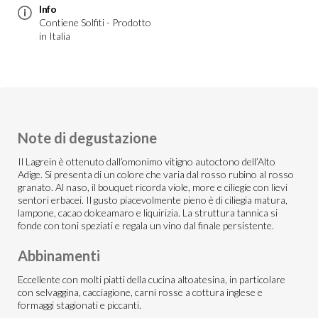
Info
Contiene Solfiti - Prodotto
in Italia
Note di degustazione
Il Lagrein è ottenuto dall’omonimo vitigno autoctono dell’Alto
Adige. Si presenta di un colore che varia dal rosso rubino al rosso
granato. Al naso, il bouquet ricorda viole, more e ciliegie con lievi
sentori erbacei. Il gusto piacevolmente pieno è di ciliegia matura,
lampone, cacao dolceamaro e liquirizia. La struttura tannica si
fonde con toni speziati e regala un vino dal finale persistente.
Abbinamenti
Eccellente con molti piatti della cucina altoatesina, in particolare
con selvaggina, cacciagione, carni rosse a cottura inglese e
formaggi stagionati e piccanti.