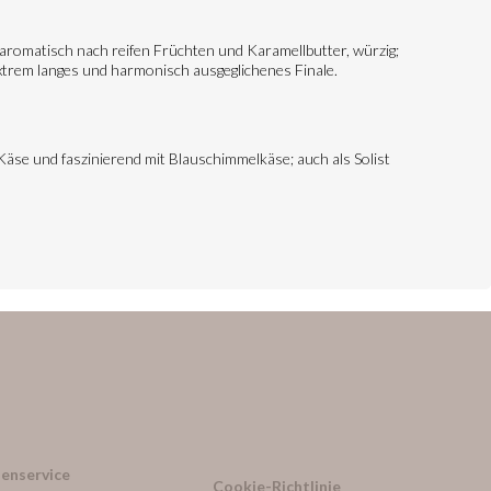
iv aromatisch nach reifen Früchten und Karamellbutter, würzig;
extrem langes und harmonisch ausgeglichenes Finale.
äse und faszinierend mit Blauschimmelkäse; auch als Solist
enservice
Cookie-Richtlinie