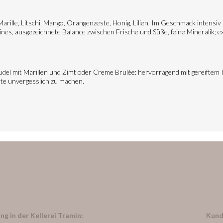
, Marille, Litschi, Mango, Orangenzeste, Honig, Lilien. Im Geschmack intens
ines, ausgezeichnete Balance zwischen Frische und Süße, feine Mineralik; 
el mit Marillen und Zimt oder Creme Brulée: hervorragend mit gereiftem K
e unvergesslich zu machen.
ng in der Kellerei Tramin:
Kund