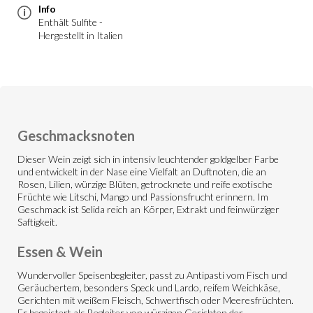
Info
Enthält Sulfite -
Hergestellt in Italien
Geschmacksnoten
Dieser Wein zeigt sich in intensiv leuchtender goldgelber Farbe
und entwickelt in der Nase eine Vielfalt an Duftnoten, die an
Rosen, Lilien, würzige Blüten, getrocknete und reife exotische
Früchte wie Litschi, Mango und Passionsfrucht erinnern. Im
Geschmack ist Selida reich an Körper, Extrakt und feinwürziger
Saftigkeit.
Essen & Wein
Wundervoller Speisenbegleiter, passt zu Antipasti vom Fisch und
Geräuchertem, besonders Speck und Lardo, reifem Weichkäse,
Gerichten mit weißem Fleisch, Schwertfisch oder Meeresfrüchten.
Er begeistert als Begleiter von würzigen Gerichten der