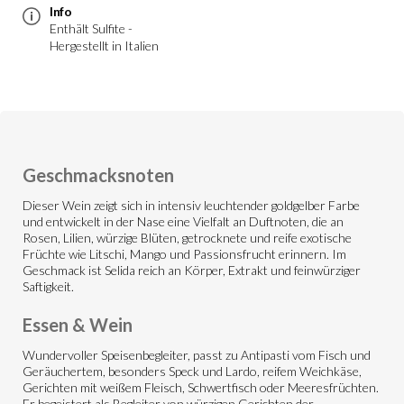
Info
Enthält Sulfite -
Hergestellt in Italien
Geschmacksnoten
Dieser Wein zeigt sich in intensiv leuchtender goldgelber Farbe
und entwickelt in der Nase eine Vielfalt an Duftnoten, die an
Rosen, Lilien, würzige Blüten, getrocknete und reife exotische
Früchte wie Litschi, Mango und Passionsfrucht erinnern. Im
Geschmack ist Selida reich an Körper, Extrakt und feinwürziger
Saftigkeit.
Essen & Wein
Wundervoller Speisenbegleiter, passt zu Antipasti vom Fisch und
Geräuchertem, besonders Speck und Lardo, reifem Weichkäse,
Gerichten mit weißem Fleisch, Schwertfisch oder Meeresfrüchten.
Er begeistert als Begleiter von würzigen Gerichten der